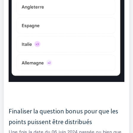
Finaliser la question bonus pour que les
points puissent être distribués
Une fois la date du 06 juin 2024 passée ou bien que