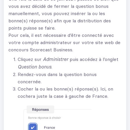
vous avez décidé de fermer la question bonus
manuellement, vous pouvez insérer la ou les
bonne(s) réponse(s) afin que la distribution des
points puisse se faire.
Pour cela, il est nécessaire d’être connecté avec
votre compte administrateur sur votre site web de
concours Scorecast Business.
Cliquez sur
puis accédez à l’onglet
Administrer
.
Question bonus
Rendez-vous dans la question bonus
concernée.
Cocher la ou les bonne(s) réponse(s). Ici, on
cochera juste la case à gauche de France.