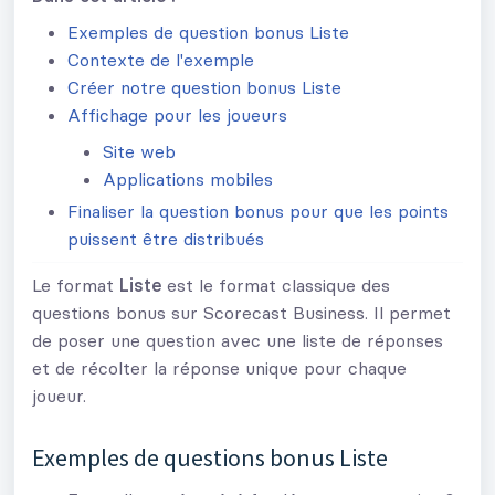
Exemples de question bonus Liste
Contexte de l'exemple
Créer notre question bonus Liste
Affichage pour les joueurs
Site web
Applications mobiles
Finaliser la question bonus pour que les points
puissent être distribués
Le format
Liste
est le format classique des
questions bonus sur Scorecast Business. Il permet
de poser une question avec une liste de réponses
et de récolter la réponse unique pour chaque
joueur.
Exemples de questions bonus Liste