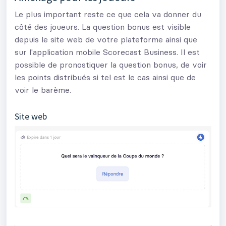
Le plus important reste ce que cela va donner du
côté des joueurs. La question bonus est visible
depuis le site web de votre plateforme ainsi que
sur l'application mobile Scorecast Business. Il est
possible de pronostiquer la question bonus, de voir
les points distribués si tel est le cas ainsi que de
voir le barème.
Site web