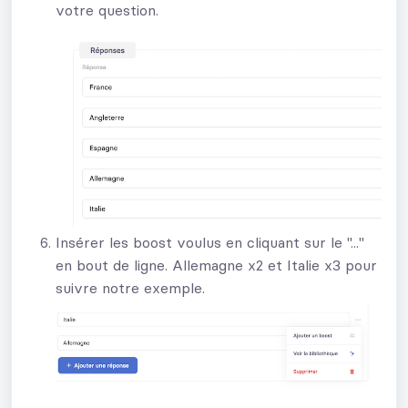
votre question.
Insérer les boost voulus en cliquant sur le "..."
en bout de ligne. Allemagne x2 et Italie x3 pour
suivre notre exemple.