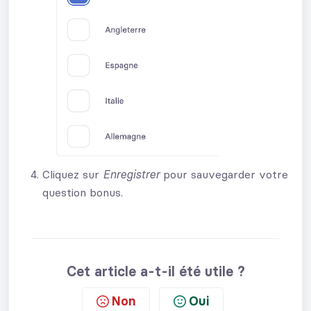
Cliquez sur
pour sauvegarder votre
Enregistrer
question bonus.
Cet article a-t-il été utile ?
Non
Oui